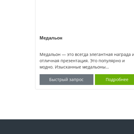
Медальон
шо
Медальон — это всегда элегантная награда 
льным
отличная презентация. Это популярно и
крупнейших
модно. Изысканные медальоны
и обладаем
символизируют душу спорта, гонок, событий
дробнее
так далее, а индивидуальные медальоны
Быстрый запрос
Подробнее
х медалей,
отражают уровень ра.