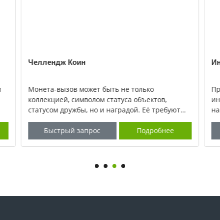
Челлендж Коин
Ин
и
Монета-вызов может быть не только
Пр
коллекцией, символом статуса объектов,
ин
статусом дружбы, но и наградой. Её требуют
на
 и
военные, социальные группы, корпорации и
со
школы. Высокое качество — это m
Быстрый запрос
Подробнее
на
юб
вы