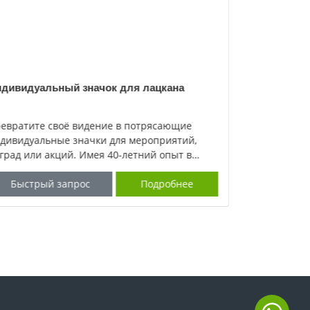
дивидуальный значок для лацкана
Медаль
евратите своё видение в потрясающие
Jian Gift гар
дивидуальные значки для мероприятий,
соответству
град или акций. Имея 40-летний опыт в
медалям, мы
здании индивидуальных военных значков,
производите
градных значков, фирменных значков и
Быстрый запрос
Подробнее
многолетним опытом
Быстрый
илейных значков, мы создаём
клиентам ра
сококачественные и яркие значки
например, с