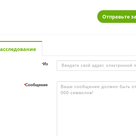
Отправьте з
асследование
Из
*
Сообщение
*