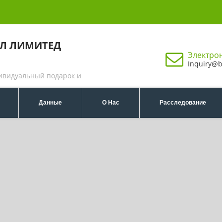
НЛ ЛИМИТЕД
Электро
Inquiry@b
ивидуальный подарок и
Данные
О Нас
Расследование