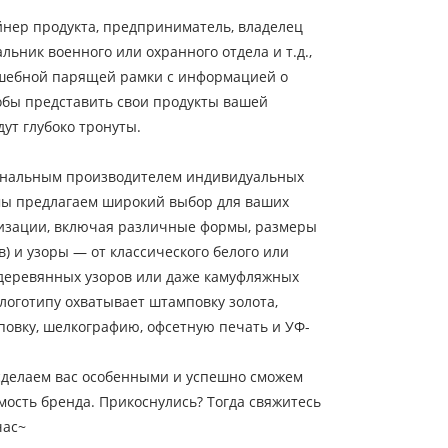
йнер продукта, предприниматель, владелец
льник военного или охранного отдела и т.д.,
шебной парящей рамки с информацией о
обы представить свои продукты вашей
дут глубоко тронуты.
ональным производителем индивидуальных
ы предлагаем широкий выбор для ваших
изации, включая различные формы, размеры
в) и узоры — от классического белого или
 деревянных узоров или даже камуфляжных
 логотипу охватывает штамповку золота,
овку, шелкографию, офсетную печать и УФ-
сделаем вас особенными и успешно сможем
мость бренда. Прикоснулись? Тогда свяжитесь
час~