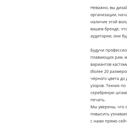
Неважно, вы диза
организации, нача
наличие этой вол
вашем бренде, чт
аудитории, они бу
Будучи професси
плавающих рам, м
вариантов кастом
(более 20 размеро
чёрного цвета до
узоров. Техник по
серебряную штамп
печать.
Мы уверены, что 
повысить узнавае
с нами прямо сей